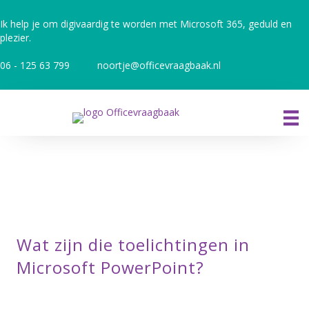
Ik help je om digivaardig te worden met Microsoft 365, geduld en
plezier.
06 - 125 63 799
noortje@officevraagbaak.nl
Wat zijn die toelichtingen in
Microsoft PowerPoint?