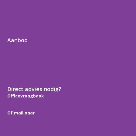
Officetips
Over Noortje
Contact
Aanbod
Word digivaardig
Vind je weg in Microsoft 365
Office-hulp op maat
Handleidingen
Direct advies nodig?
Officevraagbaak
06 125 63 799
Of mail naar
noortje@officevraagbaak.nl