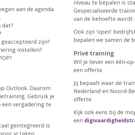
niveau te bepalen is s
egen aan de agenda.
Gespecialiseerde traini
.
van de behoefte wordt 
n dat?
Ook zijn 'open' bedrijf
?
bepalen we samen de be
 geaccepteerd zijn?
ering instellen?
Privé training
 POP?
Wil je liever een één-o
een offerte.
Jij bepaalt waar de trai
op Outlook. Daarom
Nederland en Noord-Bel
etraining. Gebruik je
offerte.
 een vergadering te
Kijk ook eens bij de mo
een
digivaardigheidstr
taal geïntegreerd is
voor je taken.