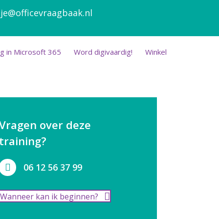
je@officevraagbaak.nl
g in Microsoft 365
Word digivaardig!
Winkel
Vragen over deze
training?
06 12 56 37 99
Wanneer kan ik beginnen?