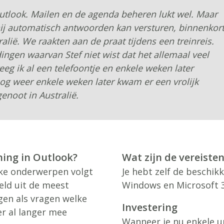
Outlook. Mailen en de agenda beheren lukt wel. Maar
hij automatisch antwoorden kan versturen, binnenkor
alië. We raakten aan de praat tijdens een treinreis.
ingen waarvan Stef niet wist dat het allemaal veel
eg ik al een telefoontje en enkele weken later
og weer enkele weken later kwam er een vrolijk
enoot in Australië.
ning in Outlook?
Wat zijn de vereiste
jke onderwerpen volgt
Je hebt zelf de beschik
eld uit de meest
Windows en Microsoft 36
gen als vragen welke
Investering
er al langer mee
Wanneer je nu enkele ur