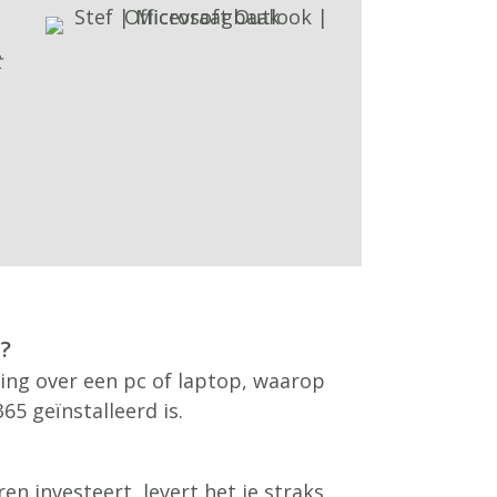
t
n?
king over een pc of laptop, waarop
5 geïnstalleerd is.
en investeert, levert het je straks