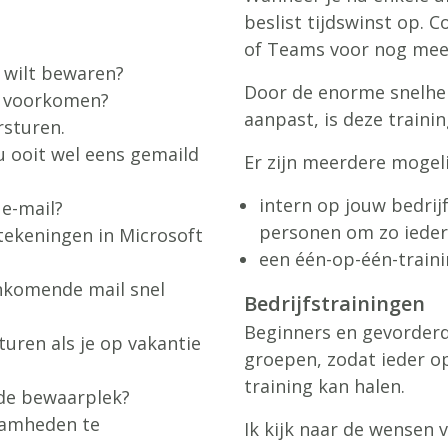
beslist tijdswinst op.
of Teams voor nog meer
l wilt bewaren?
Door de enorme snelhe
at voorkomen?
aanpast, is deze traini
rsturen.
u ooit wel eens gemaild
Er zijn meerdere mogel
intern op jouw bedrij
e-mail?
personen om zo ieder
ekeningen in Microsoft
een één-op-één-traini
enkomende mail snel
Bedrijfstrainingen
Beginners en gevorderde
uren als je op vakantie
groepen, zodat ieder op 
training kan halen.
de bewaarplek?
aamheden te
Ik kijk naar de wensen 