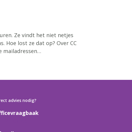
ren. Ze vindt het niet netjes
s. Hoe lost ze dat op? Over CC
ze mailadressen…
rect advies nodig?
fficevraagbaak
6 125 63 799