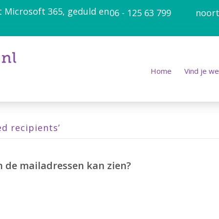
t Microsoft 365, geduld en
06 - 125 63 799
noort
Home
Vind je we
d recipients’
n de mailadressen kan zien?