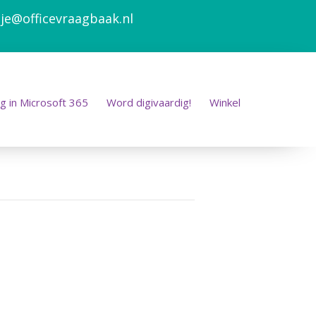
je@officevraagbaak.nl
g in Microsoft 365
Word digivaardig!
Winkel