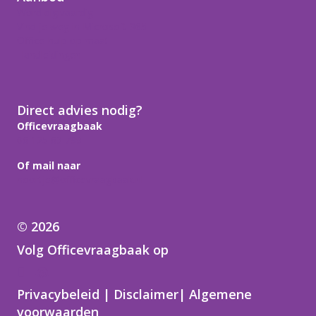
Word digivaardig
Vind je weg in Microsoft 365
Office-hulp op maat
Handleidingen
Direct advies nodig?
Officevraagbaak
06 125 63 799
Of mail naar
noortje@officevraagbaak.nl
© 2026
Volg Officevraagbaak op
Samen in de regio
Privacybeleid
|
Disclaimer
|
Algemene
voorwaarden