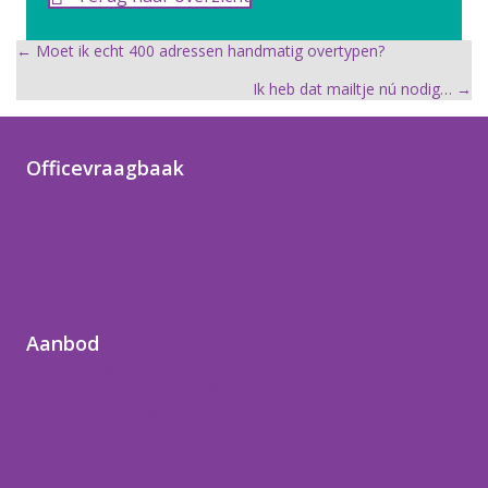
Posts
← Moet ik echt 400 adressen handmatig overtypen?
Ik heb dat mailtje nú nodig… →
navigation
Officevraagbaak
Home
Officetips
Over Noortje
Contact
Aanbod
Word digivaardig
Vind je weg in Microsoft 365
Office-hulp op maat
Handleidingen