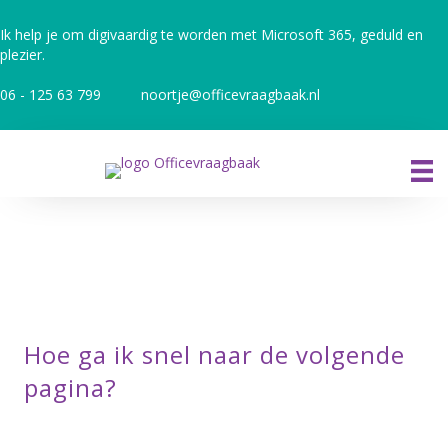
Ik help je om digivaardig te worden met Microsoft 365, geduld en
plezier.
06 - 125 63 799
noortje@officevraagbaak.nl
Hoe ga ik snel naar de volgende
pagina?