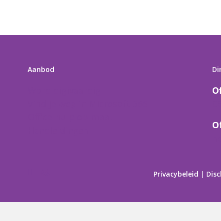
Aanbod
Di
Word digivaardig
O
Vind je weg in Microsoft 365
0
Office-hulp op maat
O
Handleidingen
n
Samen in de regio
p
Privacybeleid
|
Disc