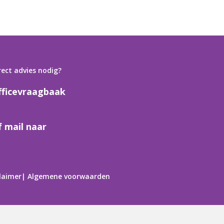
rect advies nodig?
fficevraagbaak
6 125 63 799
f mail naar
oortje@officevraagbaak.nl
laimer
|
Algemene voorwaarden