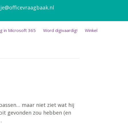
je@officevraagbaak.nl
g in Microsoft 365
Word digivaardig!
Winkel
passen… maar niet ziet wat hij
nooit gevonden zou hebben (en
…