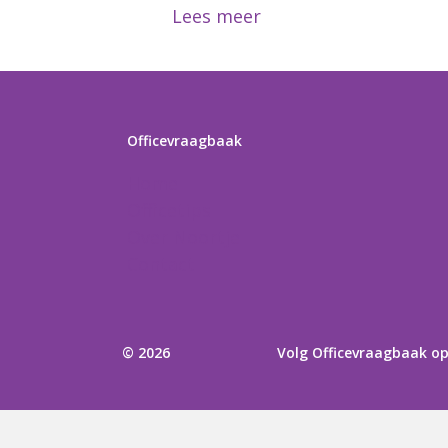
Lees meer
Officevraagbaak
Home
Officetips
Over Noortje
Contact
© 2026
Volg Officevraagbaak o