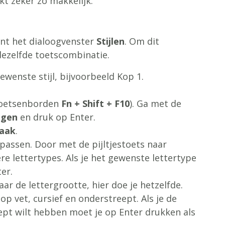
t zeker zo makkelijk.
ent het dialoogvenster
Stijlen
. Om dit
 dezelfde toetscombinatie.
ewenste stijl, bijvoorbeeld Kop 1.
oetsenborden
Fn + Shift + F10
). Ga met de
igen
en druk op Enter.
aak
.
npassen. Door met de pijltjestoets naar
e lettertypes. Als je het gewenste lettertype
er.
ar de lettergrootte, hier doe je hetzelfde.
p vet, cursief en onderstreept. Als je de
reept wilt hebben moet je op Enter drukken als