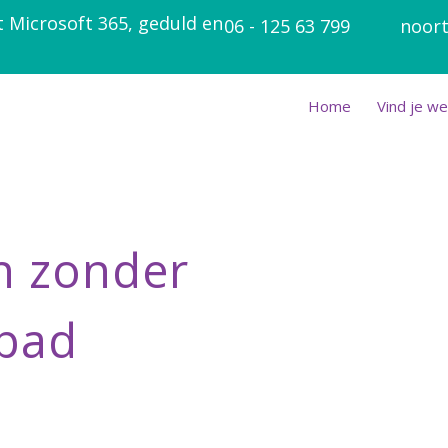
t Microsoft 365, geduld en
06 - 125 63 799
noort
Home
Vind je we
en zonder
hpad