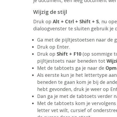
je document, een leeg document werk
Wijzig de stijl
Druk op
Alt + Ctrl + Shift + S
, nu op
dialoogvenster te sluiten gebruik je
Ga met de pijltjestoetsen naar de g
Druk op Enter.
Druk op
Shift + F10
(op sommige t
pijltjestoets naar beneden tot
Wijz
Met de tabtoets ga je naar de
Opm
Als eerste kun je het lettertype aa
beneden te gaan kom je bij de ander
hebt gevonden, druk je weer op Ent
Dan ga je met de tabtoets verder na
Met de tabtoets kom je vervolgens o
letter vet wilt, cursief of onderst