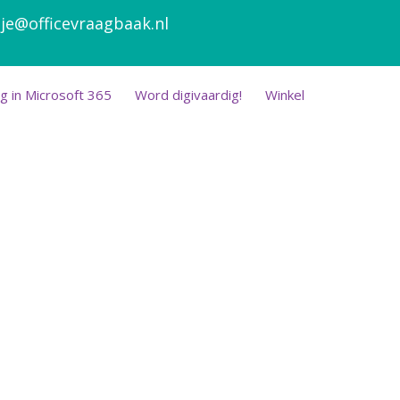
je@officevraagbaak.nl
g in Microsoft 365
Word digivaardig!
Winkel