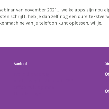
 webinar van november 2021… welke apps zijn nou eig
ten schrijft, heb je dan zelf nog een dure tekstverw
ekenmachine van je telefoon kunt oplossen, wil je…
Aanbod
Di
Word digivaardig
O
Vind je weg in Microsoft 365
0
Office-hulp op maat
O
Handleidingen
n