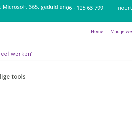
t Microsoft 365, geduld en
06 - 125 63 799
noort
Home
Vind je we
neel werken’
ige tools