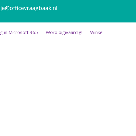
je@officevraagbaak.nl
g in Microsoft 365
Word digivaardig!
Winkel