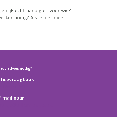
enlijk echt handig en voor wie?
erker nodig? Als je niet meer
rect advies nodig?
fficevraagbaak
6 125 63 799
f mail naar
oortje@officevraagbaak.nl