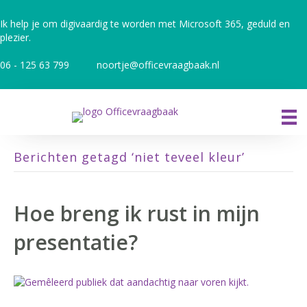
Ik help je om digivaardig te worden met Microsoft 365, geduld en
plezier.
06 - 125 63 799
noortje@officevraagbaak.nl
Berichten getagd ‘niet teveel kleur’
Hoe breng ik rust in mijn
presentatie?