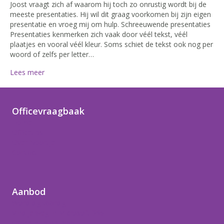
Joost vraagt zich af waarom hij toch zo onrustig wordt bij de
meeste presentaties. Hij wil dit graag voorkomen bij zijn eigen
presentatie en vroeg mij om hulp. Schreeuwende presentaties
Presentaties kenmerken zich vaak door véél tekst, véél
plaatjes en vooral véél kleur. Soms schiet de tekst ook nog per
woord of zelfs per letter…
Lees meer
Officevraagbaak
Home
Officetips
Over Noortje
Contact
Aanbod
Word digivaardig
Vind je weg in Microsoft 365
Office-hulp op maat