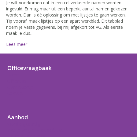
Je wilt voorkomen dat in een cel verkeerde namen worden
ingevuld. Er mag maar uit een beperkt aantal namen gekozen
worden. Dan is dé oplossing om met lijstjes te gaan werken.
Tip vooraf: maak lijstjes op een apart werkblad. Dit tabblad
noem je Vaste gegevens, bij mij afgekort tot VG. Als eerste
maak je dus…
Lees meer
Officevraagbaak
Home
Officetips
Over Noortje
Contact
Aanbod
Word digivaardig
Vind je weg in Microsoft 365
Office-hulp op maat