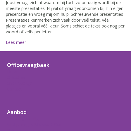
Joost vraagt zich af waarom hij toch zo onrustig wordt bij de
meeste presentaties. Hij wil dit graag voorkomen bij zijn eigen
presentatie en vroeg mij om hulp. Schreeuwende presentaties
Presentaties kenmerken zich vaak door véél tekst, véél
plaatjes en vooral véél kleur. Soms schiet de tekst ook nog per
woord of zelfs per letter…
Lees meer
Officevraagbaak
Home
Officetips
Over Noortje
Contact
Aanbod
Word digivaardig
Vind je weg in Microsoft 365
Office-hulp op maat