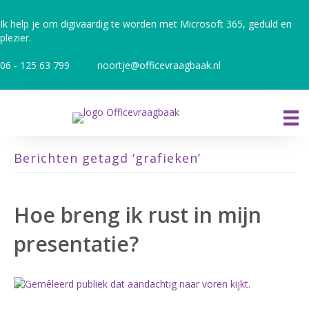
Ik help je om digivaardig te worden met Microsoft 365, geduld en
plezier.
06 - 125 63 799
noortje@officevraagbaak.nl
Berichten getagd ‘grafieken’
Hoe breng ik rust in mijn
presentatie?