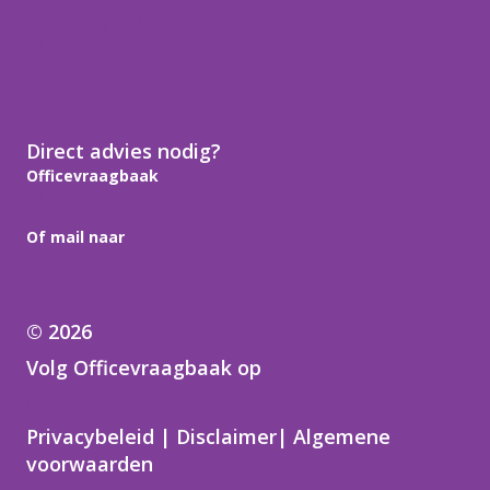
Vind je weg in Microsoft 365
Office-hulp op maat
Handleidingen
Direct advies nodig?
Officevraagbaak
06 125 63 799
Of mail naar
noortje@officevraagbaak.nl
© 2026
Volg Officevraagbaak op
Samen in de regio
Privacybeleid
|
Disclaimer
|
Algemene
voorwaarden