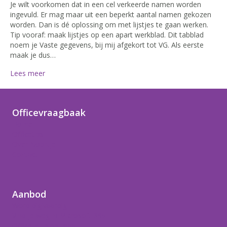
Je wilt voorkomen dat in een cel verkeerde namen worden
ingevuld. Er mag maar uit een beperkt aantal namen gekozen
worden. Dan is dé oplossing om met lijstjes te gaan werken.
Tip vooraf: maak lijstjes op een apart werkblad. Dit tabblad
noem je Vaste gegevens, bij mij afgekort tot VG. Als eerste
maak je dus…
Lees meer
Officevraagbaak
Home
Officetips
Over Noortje
Contact
Aanbod
Word digivaardig
Vind je weg in Microsoft 365
Office-hulp op maat