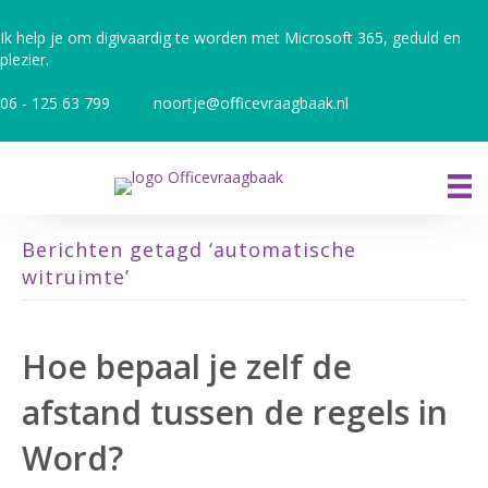
Ik help je om digivaardig te worden met Microsoft 365, geduld en
plezier.
06 - 125 63 799
noortje@officevraagbaak.nl
Berichten getagd ‘automatische
witruimte’
Hoe bepaal je zelf de
afstand tussen de regels in
Word?