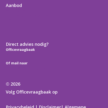
Aanbod
Word digivaardig
Vind je weg in Microsoft 365
Office-hulp op maat
Handleidingen
Direct advies nodig?
Officevraagbaak
06 125 63 799
Of mail naar
noortje@officevraagbaak.nl
© 2026
Volg Officevraagbaak op
Samen in de regio
Privacybeleid
|
Disclaimer
|
Algemene