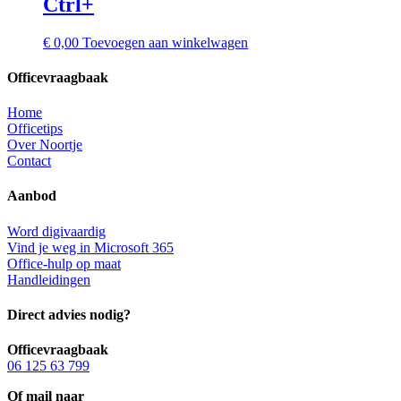
Ctrl+
€
0,00
Toevoegen aan winkelwagen
Officevraagbaak
Home
Officetips
Over Noortje
Contact
Aanbod
Word digivaardig
Vind je weg in Microsoft 365
Office-hulp op maat
Handleidingen
Direct advies nodig?
Officevraagbaak
06 125 63 799
Of mail naar