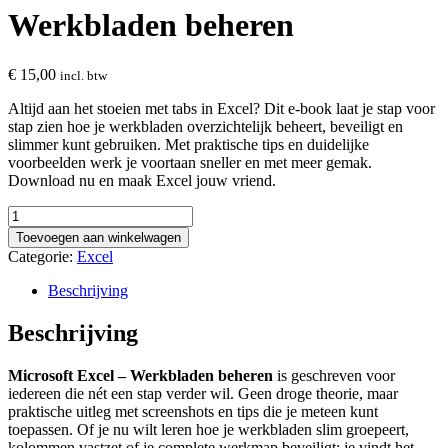
Werkbladen beheren
€
15,00
incl. btw
Altijd aan het stoeien met tabs in Excel? Dit e-book laat je stap voor
stap zien hoe je werkbladen overzichtelijk beheert, beveiligt en
slimmer kunt gebruiken. Met praktische tips en duidelijke
voorbeelden werk je voortaan sneller en met meer gemak.
Download nu en maak Excel jouw vriend.
Microsoft
Excel
Toevoegen aan winkelwagen
Werkbladen
Categorie:
Excel
beheren
aantal
Beschrijving
Beschrijving
Microsoft Excel – Werkbladen beheren
is geschreven voor
iedereen die nét een stap verder wil. Geen droge theorie, maar
praktische uitleg met screenshots en tips die je meteen kunt
toepassen. Of je nu wilt leren hoe je werkbladen slim groepeert,
kolommen vastzet of je complete werkmap beveiligt: je vindt het