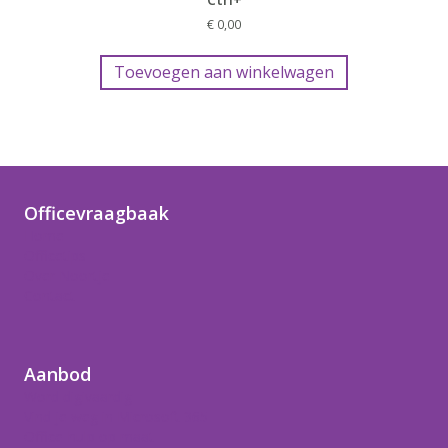
€
0,00
Toevoegen aan winkelwagen
Officevraagbaak
Home
Officetips
Over Noortje
Contact
Aanbod
Word digivaardig
Vind je weg in Microsoft 365
Office-hulp op maat