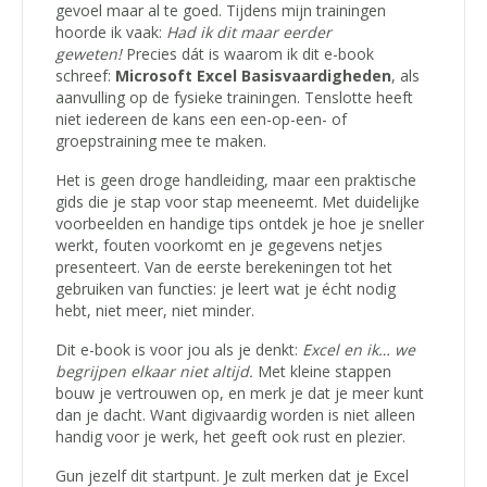
gevoel maar al te goed. Tijdens mijn trainingen
hoorde ik vaak:
Had ik dit maar eerder
geweten!
Precies dát is waarom ik dit e-book
schreef:
Microsoft Excel Basisvaardigheden
, als
aanvulling op de fysieke trainingen. Tenslotte heeft
niet iedereen de kans een een-op-een- of
groepstraining mee te maken.
Het is geen droge handleiding, maar een praktische
gids die je stap voor stap meeneemt. Met duidelijke
voorbeelden en handige tips ontdek je hoe je sneller
werkt, fouten voorkomt en je gegevens netjes
presenteert. Van de eerste berekeningen tot het
gebruiken van functies: je leert wat je écht nodig
hebt, niet meer, niet minder.
Dit e-book is voor jou als je denkt:
Excel en ik… we
begrijpen elkaar niet altijd.
Met kleine stappen
bouw je vertrouwen op, en merk je dat je meer kunt
dan je dacht. Want digivaardig worden is niet alleen
handig voor je werk, het geeft ook rust en plezier.
Gun jezelf dit startpunt. Je zult merken dat je Excel