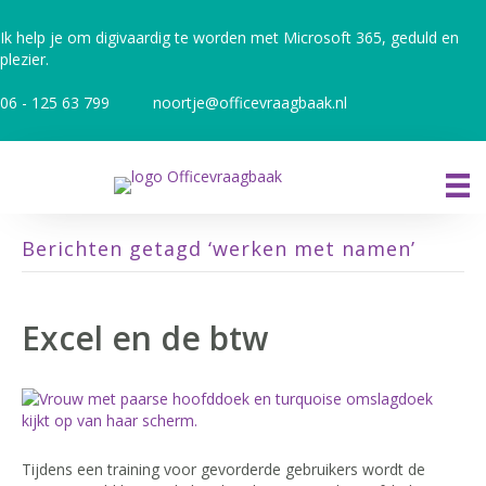
Ik help je om digivaardig te worden met Microsoft 365, geduld en
plezier.
06 - 125 63 799
noortje@officevraagbaak.nl
Berichten getagd ‘werken met namen’
Excel en de btw
Tijdens een training voor gevorderde gebruikers wordt de