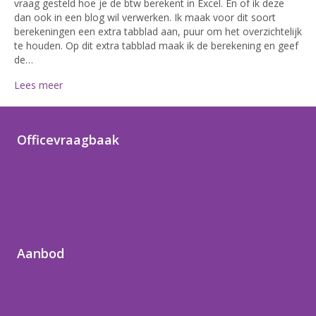
vraag gesteld hoe je de btw berekent in Excel. En of ik deze
dan ook in een blog wil verwerken. Ik maak voor dit soort
berekeningen een extra tabblad aan, puur om het overzichtelijk
te houden. Op dit extra tabblad maak ik de berekening en geef
de…
Lees meer
Officevraagbaak
Home
Officetips
Over Noortje
Contact
Aanbod
Word digivaardig
Vind je weg in Microsoft 365
Office-hulp op maat
Handleidingen