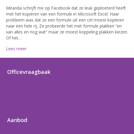
Miranda schrijft me op Facebook dat ze leuk geploeterd heeft
met het kopiëren van een formule in Microsoft Excel. Haar
probleem was dat ze een formule uit een cel moest kopiëren
naar een hele rij. Ze probeerde het met formule plakken “en
van alles en nog wat” maar ze moest koppeling plakken kiezen.
Of het…
Lees meer
Officevraagbaak
Home
Officetips
Over Noortje
Contact
Aanbod
Word digivaardig
Vind je weg in Microsoft 365