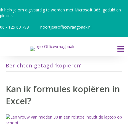
Ik help je om digivaardig te worden met Microsoft 365, geduld en
plezier.
06 - 125 63 799
noortje@officevraagbaak.nl
Berichten getagd ‘kopiëren’
Kan ik formules kopiëren in
Excel?