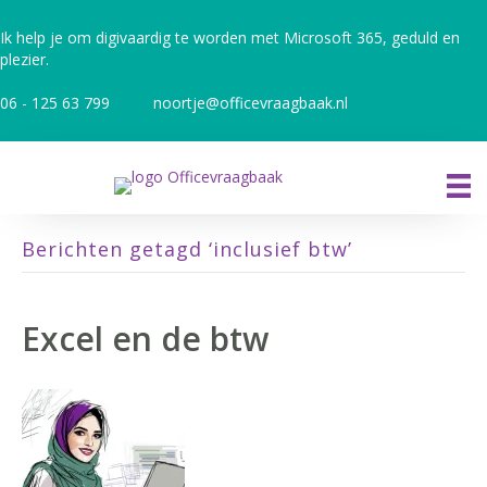
Ik help je om digivaardig te worden met Microsoft 365, geduld en
plezier.
06 - 125 63 799
noortje@officevraagbaak.nl
Berichten getagd ‘inclusief btw’
Excel en de btw