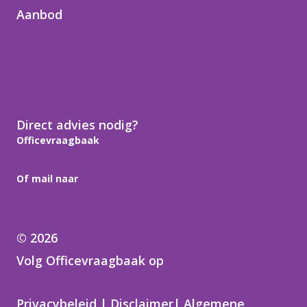
Aanbod
Word digivaardig
Vind je weg in Microsoft 365
Office-hulp op maat
Handleidingen
Direct advies nodig?
Officevraagbaak
06 125 63 799
Of mail naar
noortje@officevraagbaak.nl
© 2026
Volg Officevraagbaak op
Samen in de regio
Privacybeleid
|
Disclaimer
|
Algemene