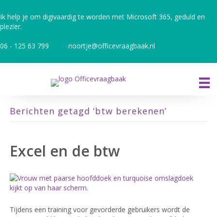
Ik help je om digivaardig te worden met Microsoft 365, geduld en
plezier.
06 - 125 63 799
noortje@officevraagbaak.nl
Berichten getagd ‘btw berekenen’
Excel en de btw
Tijdens een training voor gevorderde gebruikers wordt de