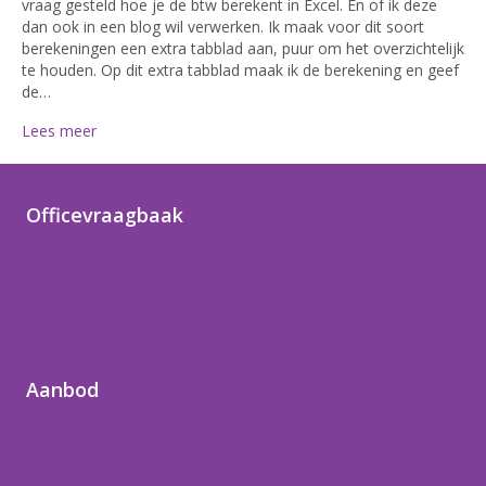
vraag gesteld hoe je de btw berekent in Excel. En of ik deze
dan ook in een blog wil verwerken. Ik maak voor dit soort
berekeningen een extra tabblad aan, puur om het overzichtelijk
te houden. Op dit extra tabblad maak ik de berekening en geef
de…
Lees meer
Officevraagbaak
Home
Officetips
Over Noortje
Contact
Aanbod
Word digivaardig
Vind je weg in Microsoft 365
Office-hulp op maat
Handleidingen