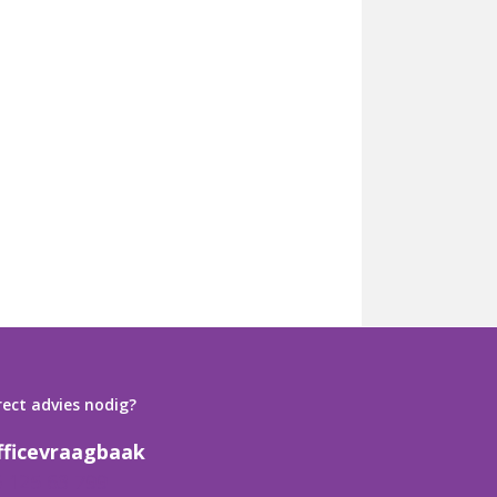
rect advies nodig?
fficevraagbaak
6 125 63 799