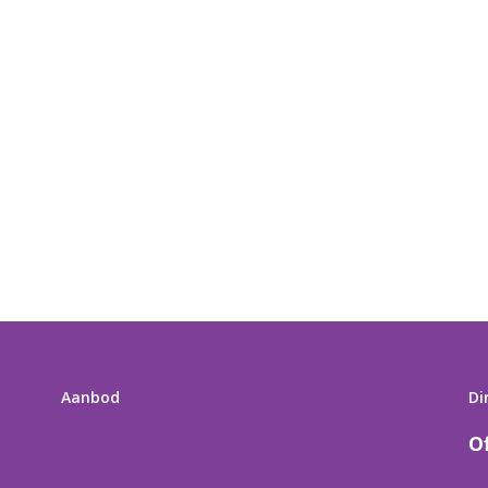
Aanbod
Di
Word digivaardig
O
Vind je weg in Microsoft 365
0