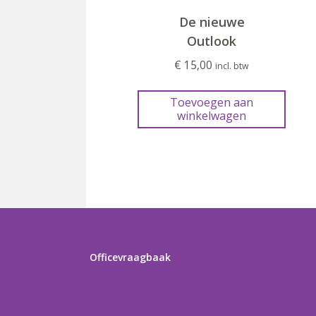
De nieuwe
Outlook
€
15,00
incl. btw
Toevoegen aan
winkelwagen
Officevraagbaak
Home
Officetips