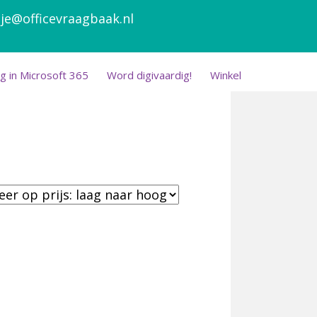
je@officevraagbaak.nl
g in Microsoft 365
Word digivaardig!
Winkel